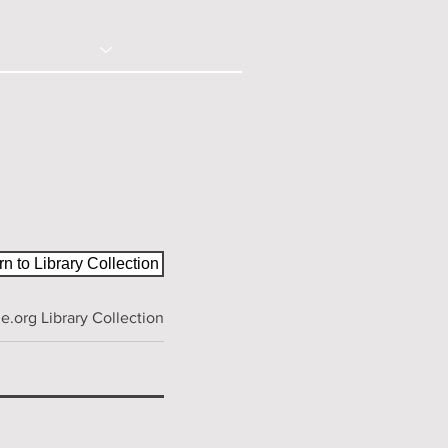
© 2020 - Right Click Disabled
ction
Contact
n to Library Collection
.org Library Collection