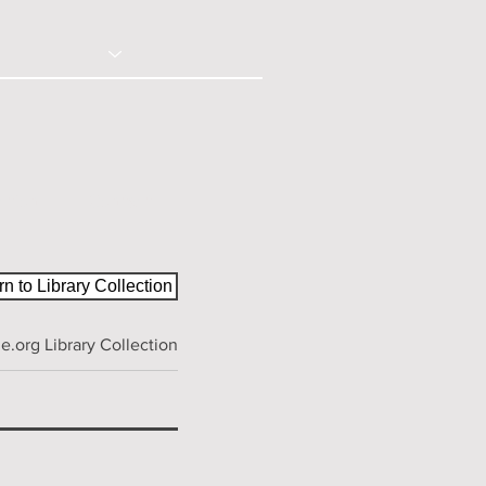
© 2020 - Right Click Disabled
ction
Contact
n to Library Collection
.org Library Collection