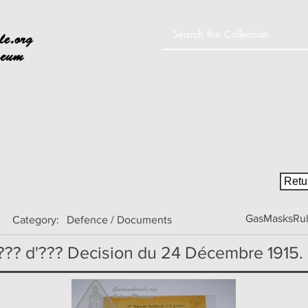
Home
Colle
Retur
GasMasksRule
Category:
Defence / Documents
??? d'??? Decision du 24 Décembre 1915.